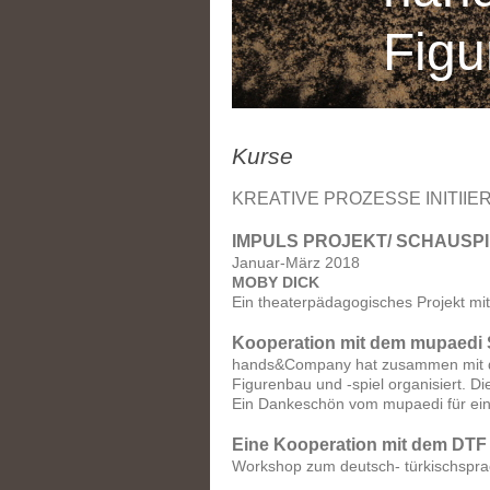
Figu
Kurse
KREATIVE PROZESSE INITII
IMPULS PROJEKT/ SCHAUSP
Januar-März 2018
MOBY DICK
Ein theaterpädagogisches Projekt mit
Kooperation mit dem mupaedi St
hands&Company hat zusammen mit de
Figurenbau und -spiel organisiert. D
Ein Dankeschön vom mupaedi für ein
Eine Kooperation mit dem DTF 
Workshop zum deutsch- türkischspra