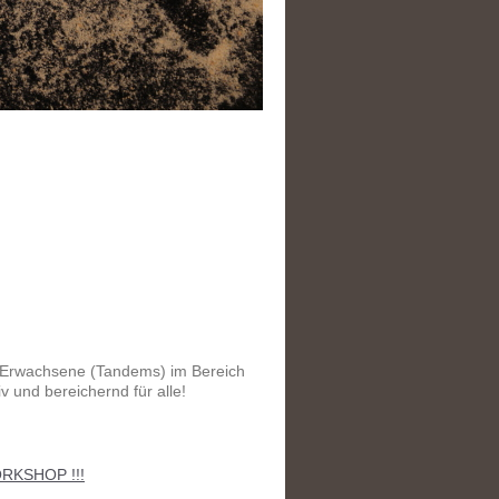
 Erwachsene (Tandems) im Bereich
v und bereichernd für alle!
RKSHOP !!!