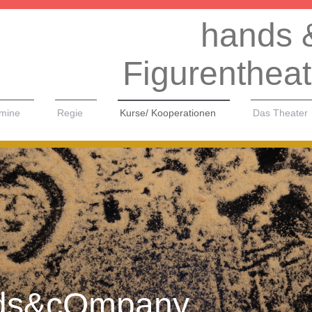
hands 
Figurentheat
mine
Regie
Kurse/ Kooperationen
Das Theater
ds&cOmpany