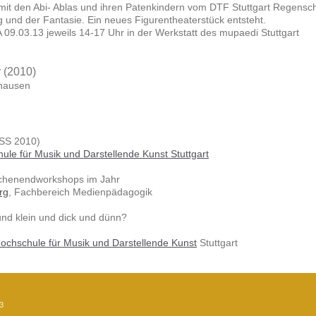
mit den Abi- Ablas und ihren Patenkindern vom DTF Stuttgart Regenschi
 und der Fantasie. Ein neues Figurentheaterstück entsteht.
09.03.13 jeweils 14-17 Uhr in der Werkstatt des mupaedi Stuttgart
 (2010)
hausen
(SS 2010)
le für Musik und Darstellende Kunst Stuttgart
chenendworkshops im Jahr
rg
, Fachbereich Medienpädagogik
 und klein und dick und dünn?
ochschule für Musik und Darstellende Kunst
Stuttgart
3