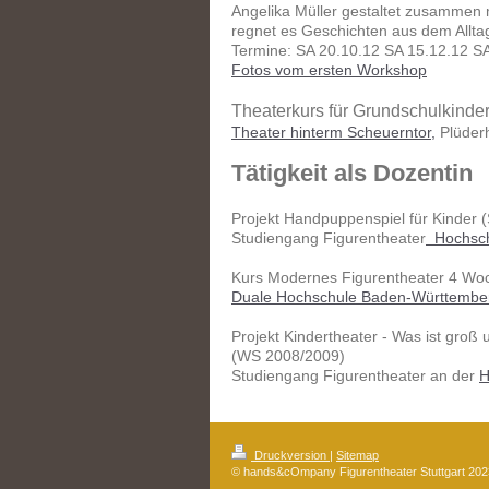
Angelika Müller gestaltet zusammen 
regnet es Geschichten aus dem Alltag
Termine: SA 20.10.12 SA 15.12.12 SA 
Fotos vom ersten Workshop
Theaterkurs für Grundschulkinder
Theater hinterm Scheuerntor,
Plüder
Tätigkeit als Dozentin
Projekt Handpuppenspiel für Kinder 
Studiengang Figurentheater
Hochschu
Kurs Modernes Figurentheater 4 Wo
Duale Hochschule Baden-Württembe
Projekt Kindertheater - Was ist groß
(WS 2008/2009)
Studiengang Figurentheater an der
H
Druckversion
|
Sitemap
© hands&cOmpany Figurentheater Stuttgart 202