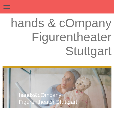
hands & cOmpany
Figurentheater
Stuttgart
hands&cOmpany
Figurentheater Stuttgart