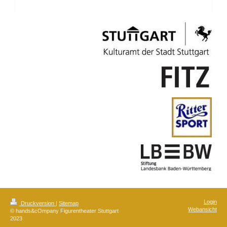
Login
Druckversion
|
Sitemap
Webansicht
© hands&cOmpany Figurentheater Stuttgart
2023