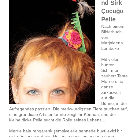
nd Sirk
Çocuğu
Pelle
Nach einem
Bilderbuch
von
Marjaleena
Lembcke
Mit vielen
bunten
Schirmen
zaubert Tante
Merrie eine
ganze
Zirkuswelt
auf die
Bühne, in der
Aufregendes passiert: Die merkwürdigsten Tiere tauchen auf,
eine grandiose Artistenfamilie zeigt ihr Können, und der
kleine dicke Pelle sucht die Rolle seines Lebens...
Merrie hala rengarenk şemsiyelerle sahnede büyüleyici bir
sirk dünyası yaratıyor. Heyacan verici bu esnada garip