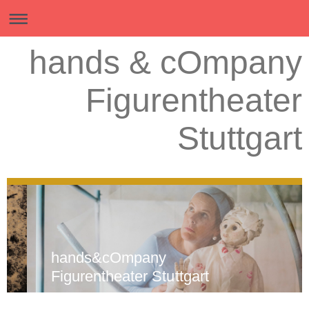
hands & cOmpany
Figurentheater
Stuttgart
hands&cOmpany
Figurentheater Stuttgart